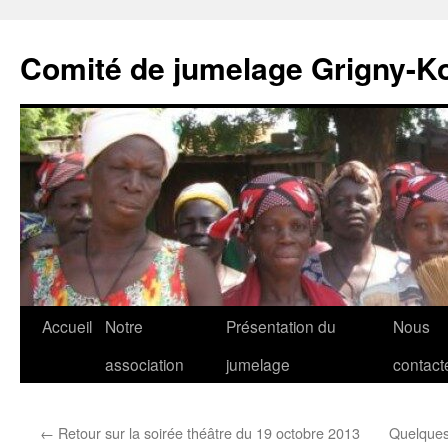
Comité de jumelage Grigny-K
Aller
Accueil
Notre
Présentation du
Nous
au
association
jumelage
contact
contenu
←
Retour sur la soirée théâtre du 19 octobre 2013
Quelques