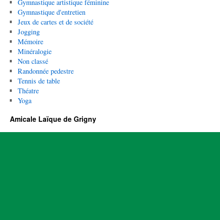
Gymnastique artistique féminine
Gymnastique d'entretien
Jeux de cartes et de société
Jogging
Mémoire
Minéralogie
Non classé
Randonnée pedestre
Tennis de table
Théatre
Yoga
Amicale Laïque de Grigny