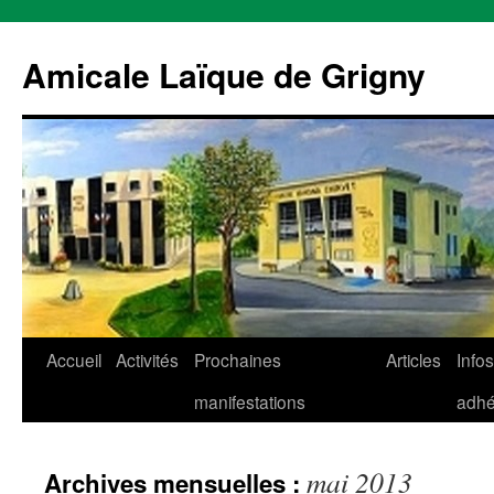
Aller
au
Amicale Laïque de Grigny
contenu
Accueil
Activités
Prochaines
Articles
Infos
manifestations
adhé
mai 2013
Archives mensuelles :