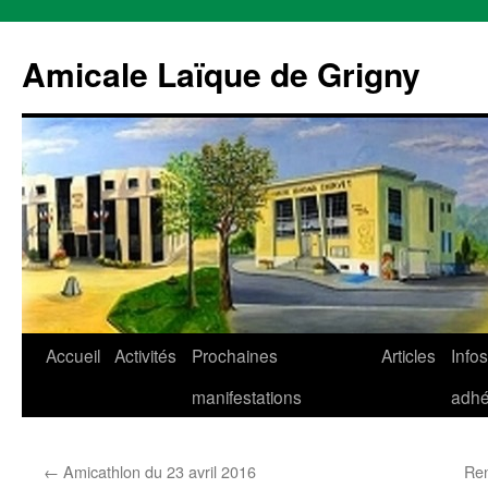
Aller
au
Amicale Laïque de Grigny
contenu
Accueil
Activités
Prochaines
Articles
Infos
manifestations
adhé
←
Amicathlon du 23 avril 2016
Ren