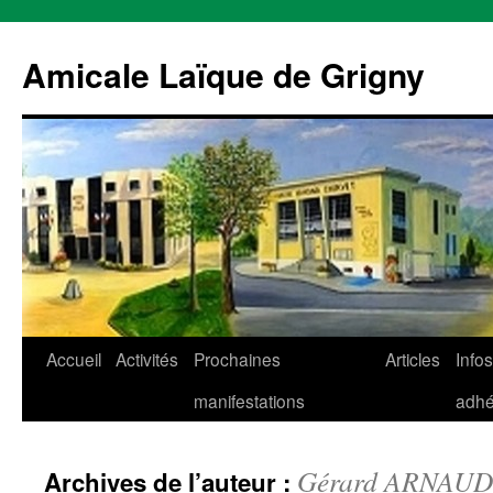
Aller
au
Amicale Laïque de Grigny
contenu
Accueil
Activités
Prochaines
Articles
Infos
manifestations
adhé
Gérard ARNAUD
Archives de l’auteur :