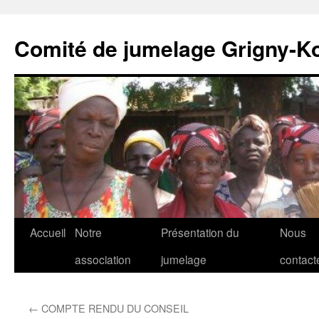
Comité de jumelage Grigny-K
Aller
Accueil
Notre
Présentation du
Nous
au
association
jumelage
contact
contenu
←
COMPTE RENDU DU CONSEIL