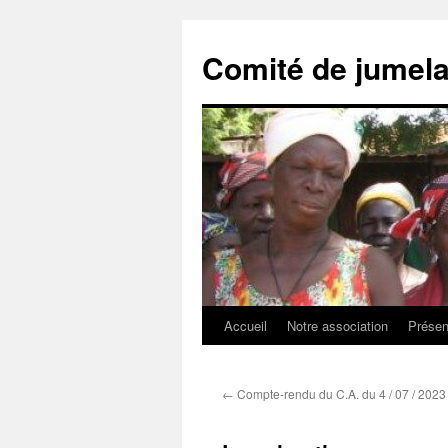
Comité de jumel
Accueil
Notre association
Présen
Aller
au
←
Compte-rendu du C.A. du 4 / 07 / 2023
contenu