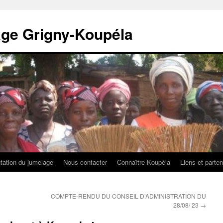
age Grigny-Koupéla
tation du jumelage
Nous contacter
Connaître Koupéla
Liens et parten
COMPTE-RENDU DU CONSEIL D’ADMINISTRATION DU
28/08/ 23
→