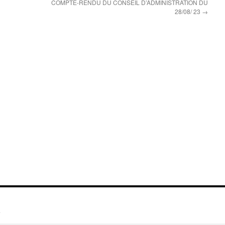
COMPTE-RENDU DU CONSEIL D’ADMINISTRATION DU
28/08/ 23
→
a