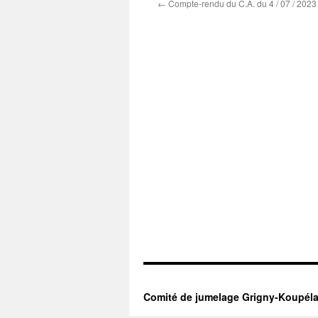
←
Compte-rendu du C.A. du 4 / 07 / 2023
Comité de jumelage Grigny-Koupél