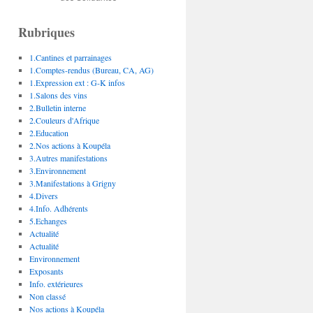
Rubriques
1.Cantines et parrainages
1.Comptes-rendus (Bureau, CA, AG)
1.Expression ext : G-K infos
1.Salons des vins
2.Bulletin interne
2.Couleurs d'Afrique
2.Education
2.Nos actions à Koupéla
3.Autres manifestations
3.Environnement
3.Manifestations à Grigny
4.Divers
4.Info. Adhérents
5.Echanges
Actualité
Actualité
Environnement
Exposants
Info. extérieures
Non classé
Nos actions à Koupéla