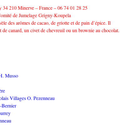
y 34 210 Minerve – France – 06 74 01 28 25
omité de Jumelage Grigny-Koupela
èle des arômes de cacao, de griotte et de pain d’épice. Il
 de canard, un civet de chevreuil ou un brownie au chocolat.
 H. Musso
ère
jolais Villages O. Pezenneau
-Bernier
ourrey
onneau