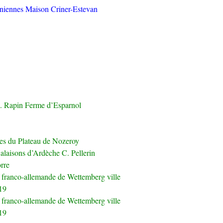
niennes Maison Criner-Estevan
A. Rapin Ferme d’Esparnol
res du Plateau de Nozeroy
alaisons d’Ardèche C. Pellerin
orre
on franco-allemande de Wettemberg ville
19
on franco-allemande de Wettemberg ville
19