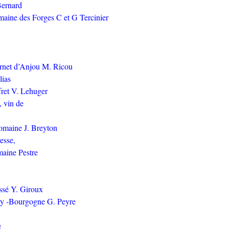
Bernard
aine des Forges C et G Tercinier
ernet d’Anjou M. Ricou
lias
ret V. Lehuger
, vin de
omaine J. Breyton
esse,
aine Pestre
ssé Y. Giroux
vry -Bourgogne G. Peyre
e