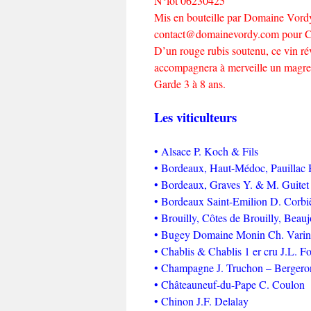
N°lot 06230425
Mis en bouteille par Domaine Vord
contact@domainevordy.com pour C
D’un rouge rubis soutenu, ce vin rév
accompagnera à merveille un magret
Garde 3 à 8 ans.
Les viticulteurs
• Alsace P. Koch & Fils
• Bordeaux, Haut-Médoc, Pauillac
• Bordeaux, Graves Y. & M. Guitet
• Bordeaux Saint-Emilion D. Corbi
• Brouilly, Côtes de Brouilly, Beau
• Bugey Domaine Monin Ch. Varin
• Chablis & Chablis 1 er cru J.L. F
• Champagne J. Truchon – Berger
• Châteauneuf-du-Pape C. Coulon
• Chinon J.F. Delalay