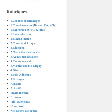
Rubriques
1.Cantines et parrainages
1.Comptes-rendus (Bureau, CA, AG)
1.Expression ext : G-K infos
1.Salons des vins
2.Bulletin interne
2.Couleurs d'Afrique
2.Education
2.Nos actions à Koupéla
3.Autres manifestations
3.Environnement
3.Manifestations à Grigny
4.Divers
4.Info. Adhérents
5.Echanges
Actualité
Actualité
Environnement
Exposants
Info. extérieures
Non classé
Nos actions à Koupéla