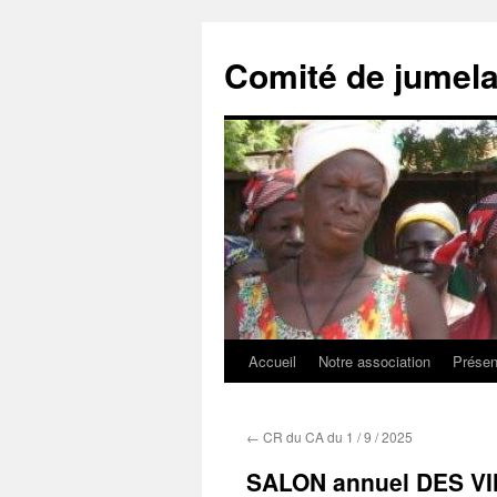
Comité de jumel
Accueil
Notre association
Présen
Aller
au
←
CR du CA du 1 / 9 / 2025
contenu
SALON annuel DES V