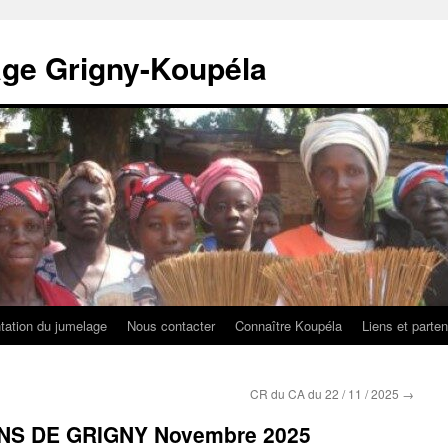
age Grigny-Koupéla
tation du jumelage
Nous contacter
Connaître Koupéla
Liens et parten
CR du CA du 22 / 11 / 2025
→
INS DE GRIGNY Novembre 2025