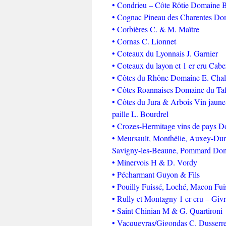
• Condrieu – Côte Rôtie Domaine 
• Cognac Pineau des Charentes Dom
• Corbières C. & M. Maître
• Cornas C. Lionnet
• Coteaux du Lyonnais J. Garnier
• Coteaux du layon et 1 er cru Cab
• Côtes du Rhône Domaine E. Chal
• Côtes Roannaises Domaine du Taf
• Côtes du Jura & Arbois Vin jaune
paille L. Bourdrel
• Crozes-Hermitage vins de pays D
• Meursault, Monthélie, Auxey-Dur
Savigny-les-Beaune, Pommard Dom
• Minervois H & D. Vordy
• Pécharmant Guyon & Fils
• Pouilly Fuissé, Loché, Macon Fui
• Rully et Montagny 1 er cru – Gi
• Saint Chinian M & G. Quartironi
• Vacqueyras/Gigondas C. Dusserr