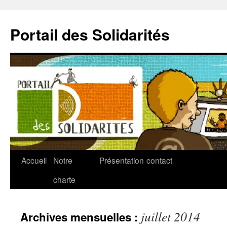
Aller
au
Portail des Solidarités
contenu
Accueil
Notre
Présentation
contact
charte
juillet 2014
Archives mensuelles :