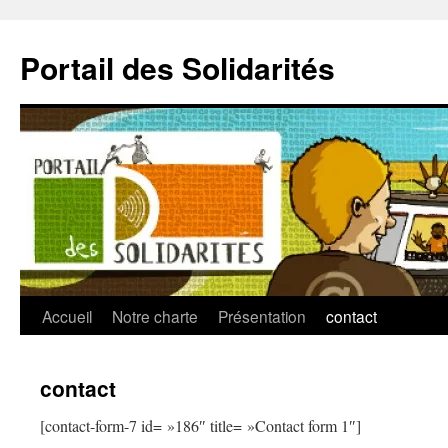
Aller
au
Portail des Solidarités
contenu
Accueil
Notre charte
Présentation
contact
contact
[contact-form-7 id= »186″ title= »Contact form 1″]