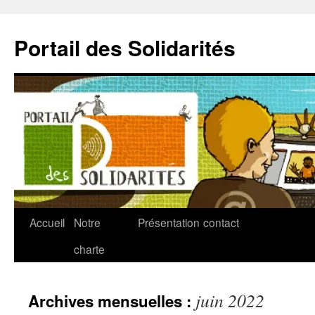
Aller
au
Portail des Solidarités
contenu
Accueil
Notre
Présentation
contact
charte
juin 2022
Archives mensuelles :