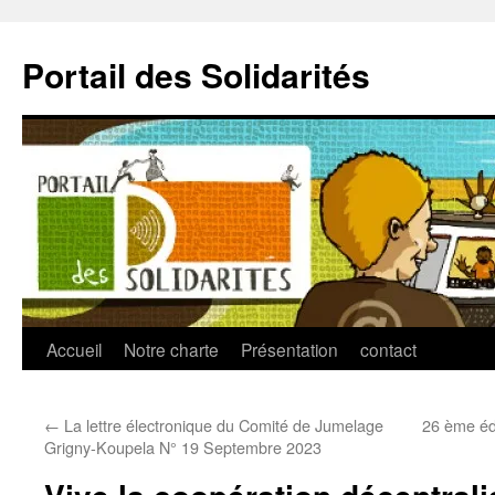
Aller
au
Portail des Solidarités
contenu
Accueil
Notre charte
Présentation
contact
←
La lettre électronique du Comité de Jumelage
26 ème éd
Grigny-Koupela N° 19 Septembre 2023