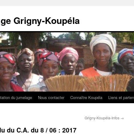
age Grigny-Koupéla
tation du jumelage
Nous contacter
Connaître Koupéla
Liens et parten
Grigny-Koupéla-Infos
→
 du C.A. du 8 / 06 : 2017