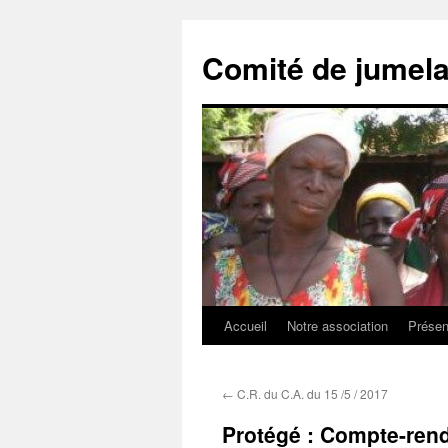
Comité de jumel
Accueil
Notre association
Présen
Aller
au
←
C.R. du C.A. du 15 /5 / 2017
contenu
Protégé : Compte-rendu