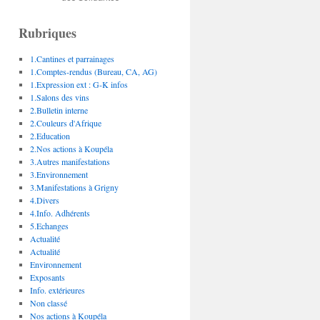
Rubriques
1.Cantines et parrainages
1.Comptes-rendus (Bureau, CA, AG)
1.Expression ext : G-K infos
1.Salons des vins
2.Bulletin interne
2.Couleurs d'Afrique
2.Education
2.Nos actions à Koupéla
3.Autres manifestations
3.Environnement
3.Manifestations à Grigny
4.Divers
4.Info. Adhérents
5.Echanges
Actualité
Actualité
Environnement
Exposants
Info. extérieures
Non classé
Nos actions à Koupéla