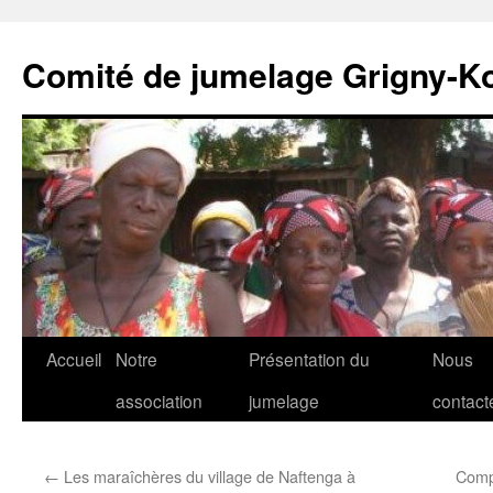
Comité de jumelage Grigny-K
Aller
Accueil
Notre
Présentation du
Nous
au
association
jumelage
contact
contenu
←
Les maraîchères du village de Naftenga à
Comp