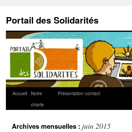
Aller
au
Portail des Solidarités
contenu
Accueil
Notre
Présentation
contact
charte
juin 2015
Archives mensuelles :