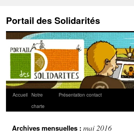
Aller
au
Portail des Solidarités
contenu
Accueil
Notre
Présentation
contact
charte
mai 2016
Archives mensuelles :