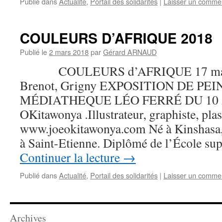
Publié dans
Actualité
,
Portail des solidarités
|
Laisser un comme
COULEURS D’AFRIQUE 2018
Publié le
2 mars 2018
par
Gérard ARNAUD
COULEURS d’AFRIQUE 17 mars 
Brenot, Grigny EXPOSITION DE PE
MÉDIATHEQUE LÉO FERRÉ DU 10 
OKitawonya .Illustrateur, graphiste, plas
www.joeokitawonya.com Né à Kinshasa, l’a
à Saint-Etienne. Diplômé de l’École su
Continuer la lecture
→
Publié dans
Actualité
,
Portail des solidarités
|
Laisser un comme
Archives