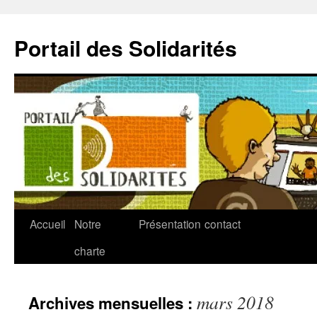
Aller
au
Portail des Solidarités
contenu
Accueil
Notre
Présentation
contact
charte
mars 2018
Archives mensuelles :