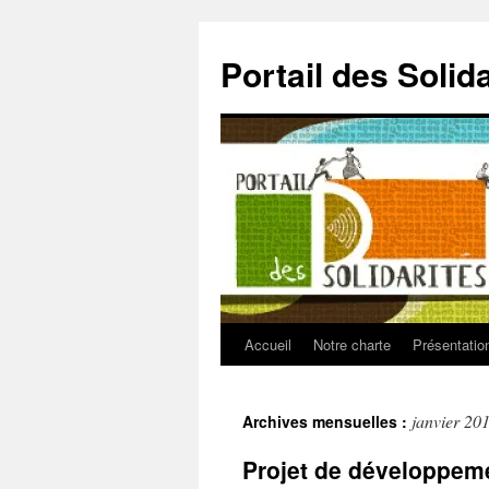
Aller
au
Portail des Solid
contenu
Accueil
Notre charte
Présentatio
janvier 20
Archives mensuelles :
Projet de développem