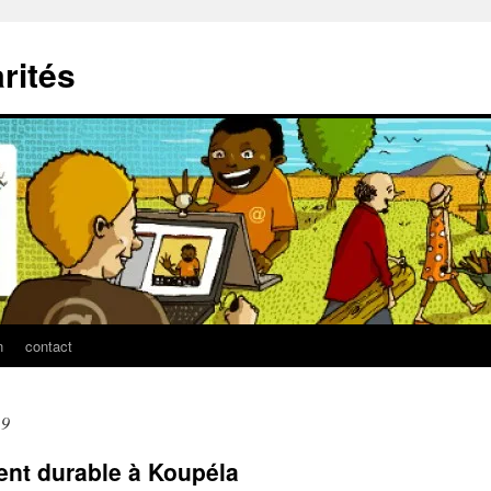
arités
n
contact
19
ent durable à Koupéla