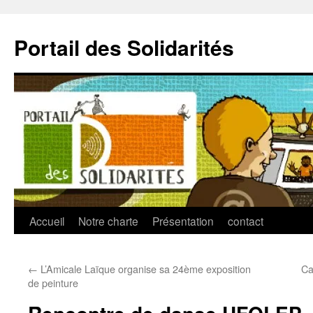
Aller
au
Portail des Solidarités
contenu
Accueil
Notre charte
Présentation
contact
←
L’Amicale Laïque organise sa 24ème exposition
Ca
de peinture