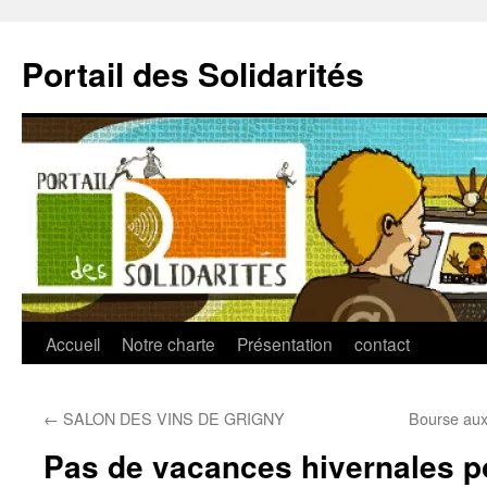
Aller
au
Portail des Solidarités
contenu
Accueil
Notre charte
Présentation
contact
←
SALON DES VINS DE GRIGNY
Bourse aux
Pas de vacances hivernales po