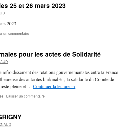
es 25 et 26 mars 2023
AUD
mars 2023
er un commentaire
nales pour les actes de Solidarité
NAUD
ble refroidissement des relations gouvernementales entre la France
alheureuse des autorités burkinabè -, la solidarité du Comité de
reste pleine et …
Continuer la lecture
→
tés
|
Laisser un commentaire
GRIGNY
ARNAUD