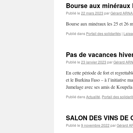
Bourse aux minéraux l
Publié le
22 mars 2023
par
Gérard ARN
Bourse aux minéraux les 25 et 26 
Publié dans
Portail des solidarités
|
Laiss
Pas de vacances hiver
Publié le
23 janvier 2023
par
Gérard AR
En cette période de fort et regretta
et le Burkina Faso – à l’initiative m
Jumelage avec ses amis de Koupéla 
Publié dans
Actualité
,
Portail des solidari
SALON DES VINS DE 
Publié le
9 novembre 2022
par
Gérard 