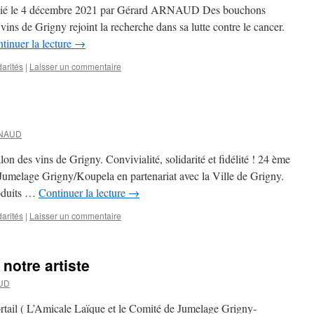
blié le 4 décembre 2021 par Gérard ARNAUD Des bouchons
vins de Grigny rejoint la recherche dans sa lutte contre le cancer.
tinuer la lecture
→
darités
|
Laisser un commentaire
RNAUD
on des vins de Grigny. Convivialité, solidarité et fidélité ! 24 ème
 Jumelage Grigny/Koupela en partenariat avec la Ville de Grigny.
produits …
Continuer la lecture
→
darités
|
Laisser un commentaire
notre artiste
UD
tail ( L’Amicale Laïque et le Comité de Jumelage Grigny-