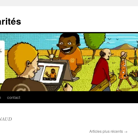
arités
n
contact
RNAUD
Articles plus récents
→