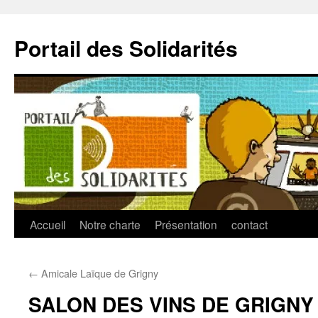
Aller
au
Portail des Solidarités
contenu
Accueil
Notre charte
Présentation
contact
←
Amicale Laïque de Grigny
SALON DES VINS DE GRIGNY 2