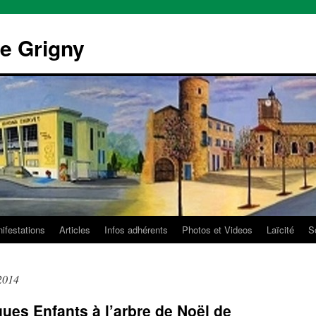
e Grigny
ifestations
Articles
Infos adhérents
Photos et Videos
Laïcité
So
2014
ques Enfants à l’arbre de Noël de