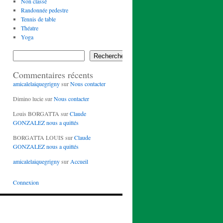
Non classé
Randonnée pedestre
Tennis de table
Théatre
Yoga
Rechercher
Commentaires récents
amicalelaiquegrigny
sur
Nous contacter
Dimino lucie
sur
Nous contacter
Louis BORGATTA
sur
Claude
GONZALEZ nous a quittés
BORGATTA LOUIS
sur
Claude
GONZALEZ nous a quittés
amicalelaiquegrigny
sur
Accueil
Connexion