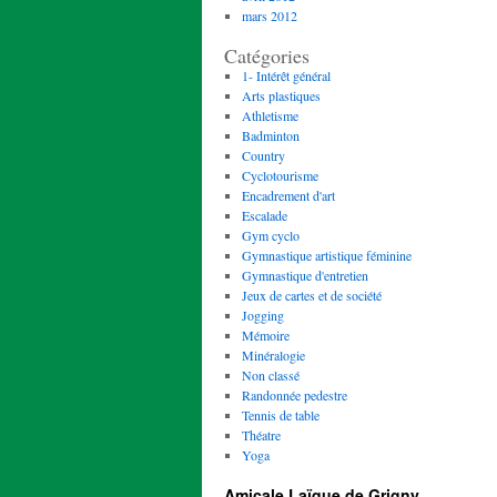
mars 2012
Catégories
1- Intérêt général
Arts plastiques
Athletisme
Badminton
Country
Cyclotourisme
Encadrement d'art
Escalade
Gym cyclo
Gymnastique artistique féminine
Gymnastique d'entretien
Jeux de cartes et de société
Jogging
Mémoire
Minéralogie
Non classé
Randonnée pedestre
Tennis de table
Théatre
Yoga
Amicale Laïque de Grigny