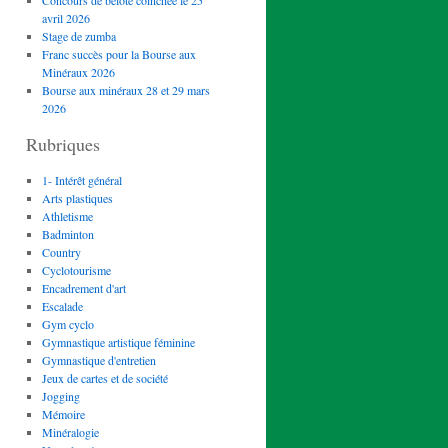
Concours de belote coinchée le 25
avril 2026
Stage de zumba
Franc succès pour la Bourse aux
Minéraux 2026
Bourse aux minéraux 28 et 29 mars
2026
Rubriques
1- Intérêt général
Arts plastiques
Athletisme
Badminton
Country
Cyclotourisme
Encadrement d'art
Escalade
Gym cyclo
Gymnastique artistique féminine
Gymnastique d'entretien
Jeux de cartes et de société
Jogging
Mémoire
Minéralogie