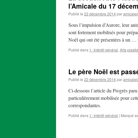
l’Amicale du 17 déce
Publié le
22 décembre 2014
par
amicalel
Sous l’impulsion d’Aurore, leur anim
sont fortement mobilisés pour prépar
Noël qui ont été présentées à un …
Publié dans
1- Intérêt général
,
Arts plasti
Le père Noël est pass
Publié le
22 décembre 2014
par
amicalel
Ci-dessous l’article du Progrès paru
particulièrement mobilisée pour cette
correspondantes.
Publié dans
1- Intérêt général
|
Marqué a