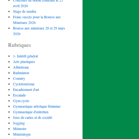
Concours de belote coinchée le 25
avril 2026
Stage de zumba
Franc succès pour la Bourse aux
Minéraux 2026
Bourse aux minéraux 28 et 29 mars
2026
Rubriques
1- Intérêt général
Arts plastiques
Athletisme
Badminton
Country
Cyclotourisme
Encadrement d'art
Escalade
Gym cyclo
Gymnastique artistique féminine
Gymnastique d'entretien
Jeux de cartes et de société
Jogging
Mémoire
Minéralogie