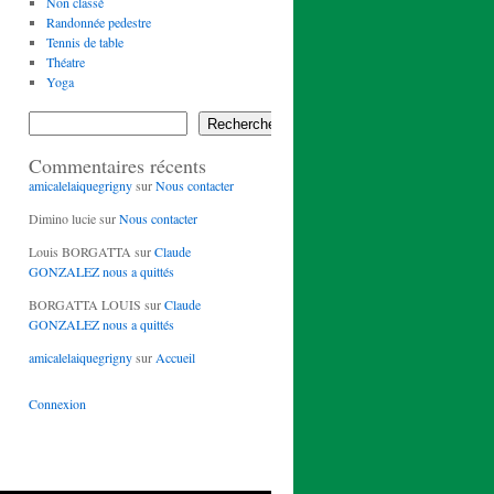
Non classé
Randonnée pedestre
Tennis de table
Théatre
Yoga
Rechercher
Commentaires récents
amicalelaiquegrigny
sur
Nous contacter
Dimino lucie
sur
Nous contacter
Louis BORGATTA
sur
Claude
GONZALEZ nous a quittés
BORGATTA LOUIS
sur
Claude
GONZALEZ nous a quittés
amicalelaiquegrigny
sur
Accueil
Connexion