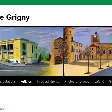
e Grigny
ifestations
Articles
Infos adhérents
Photos et Videos
Laïcité
So
ies.