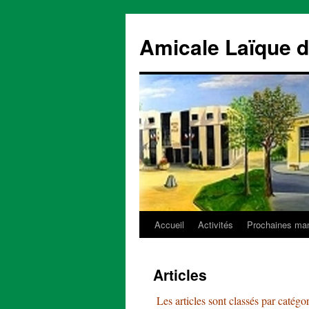
Aller
au
Amicale Laïque d
contenu
Accueil
Activités
Prochaines man
Articles
Les articles sont classés par catégor