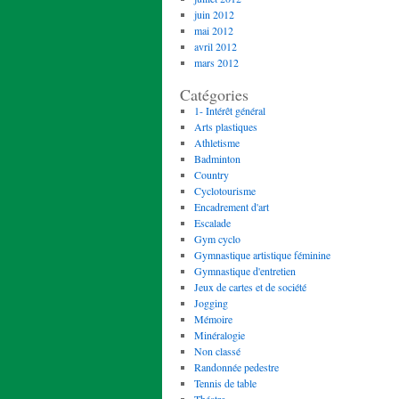
juin 2012
mai 2012
avril 2012
mars 2012
Catégories
1- Intérêt général
Arts plastiques
Athletisme
Badminton
Country
Cyclotourisme
Encadrement d'art
Escalade
Gym cyclo
Gymnastique artistique féminine
Gymnastique d'entretien
Jeux de cartes et de société
Jogging
Mémoire
Minéralogie
Non classé
Randonnée pedestre
Tennis de table