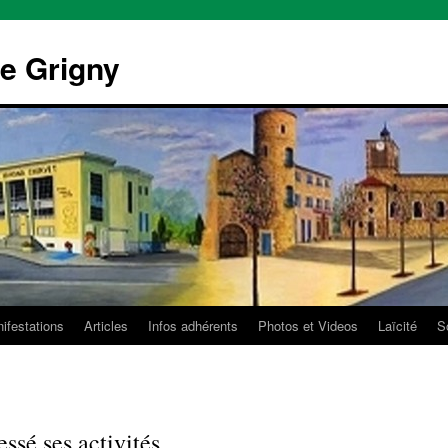
e Grigny
ifestations
Articles
Infos adhérents
Photos et Videos
Laïcité
So
essé ses activités