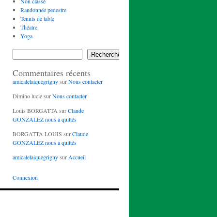
Non classé
Randonnée pedestre
Tennis de table
Théatre
Yoga
Rechercher
Commentaires récents
amicalelaiquegrigny
sur
Nous contacter
Dimino lucie
sur
Nous contacter
Louis BORGATTA
sur
Claude
GONZALEZ nous a quittés
BORGATTA LOUIS
sur
Claude
GONZALEZ nous a quittés
amicalelaiquegrigny
sur
Accueil
Connexion