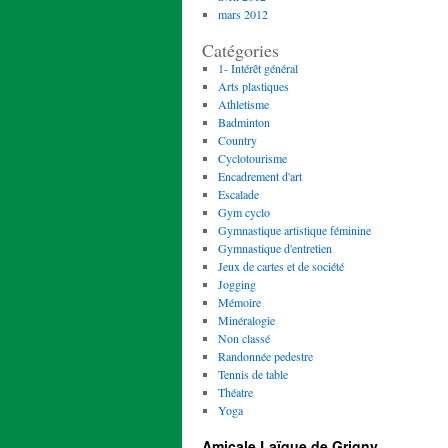
mars 2012
Catégories
1- Intérêt général
Arts plastiques
Athletisme
Badminton
Country
Cyclotourisme
Encadrement d'art
Escalade
Gym cyclo
Gymnastique artistique féminine
Gymnastique d'entretien
Jeux de cartes et de société
Jogging
Mémoire
Minéralogie
Non classé
Randonnée pedestre
Tennis de table
Théatre
Yoga
Amicale Laïque de Grigny