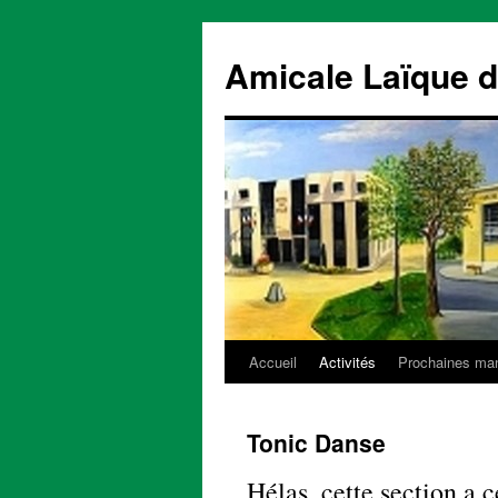
Aller
au
Amicale Laïque d
contenu
Accueil
Activités
Prochaines man
Tonic Danse
Hélas, cette section a c