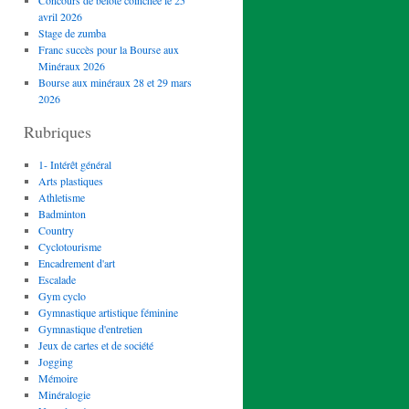
Concours de belote coinchée le 25
avril 2026
Stage de zumba
Franc succès pour la Bourse aux
Minéraux 2026
Bourse aux minéraux 28 et 29 mars
2026
Rubriques
1- Intérêt général
Arts plastiques
Athletisme
Badminton
Country
Cyclotourisme
Encadrement d'art
Escalade
Gym cyclo
Gymnastique artistique féminine
Gymnastique d'entretien
Jeux de cartes et de société
Jogging
Mémoire
Minéralogie