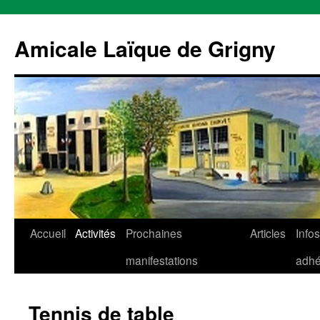
Aller
au
Amicale Laïque de Grigny
contenu
Accueil
Activités
Prochaines
Articles
Infos
manifestations
adhé
Tennis de table