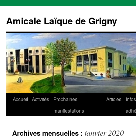
Aller
au
Amicale Laïque de Grigny
contenu
Accueil
Activités
Prochaines
Articles
Infos
manifestations
adhé
janvier 2020
Archives mensuelles :