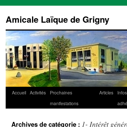
Aller
au
Amicale Laïque de Grigny
contenu
Accueil
Activités
Prochaines
Articles
Infos
manifestations
adhé
1- Intérêt génér
Archives de catégorie :