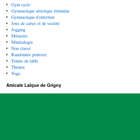
Gym cyclo
Gymnastique artistique féminine
Gymnastique d'entretien
Jeux de cartes et de société
Jogging
Mémoire
Minéralogie
Non classé
Randonnée pedestre
Tennis de table
Théatre
Yoga
Amicale Laïque de Grigny