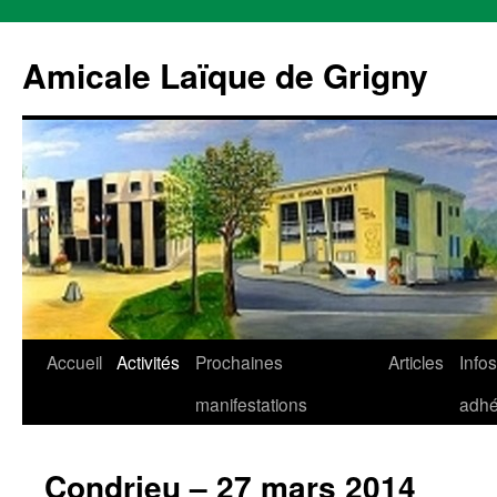
Aller
au
Amicale Laïque de Grigny
contenu
Accueil
Activités
Prochaines
Articles
Infos
manifestations
adhé
Condrieu – 27 mars 2014