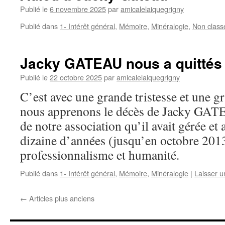
Publié le
6 novembre 2025
par
amicalelaiquegrigny
Publié dans
1- Intérêt général
,
Mémoire
,
Minéralogie
,
Non class
Jacky GATEAU nous a quittés
Publié le
22 octobre 2025
par
amicalelaiquegrigny
C’est avec une grande tristesse et une 
nous apprenons le décès de Jacky GATE
de notre association qu’il avait gérée e
dizaine d’années (jusqu’en octobre 201
professionnalisme et humanité.
Publié dans
1- Intérêt général
,
Mémoire
,
Minéralogie
|
Laisser 
←
Articles plus anciens