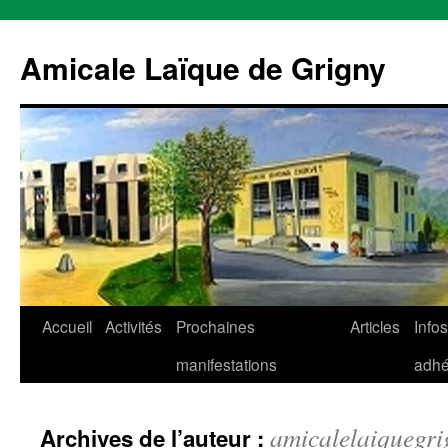
Aller
au
Amicale Laïque de Grigny
contenu
Accueil
Activités
Prochaines
Articles
Infos
manifestations
adhé
amicalelaiquegri
Archives de l’auteur :