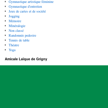
Gymnastique artistique féminine
Gymnastique d'entretien
Jeux de cartes et de société
Jogging
Mémoire
Minéralogie
Non classé
Randonnée pedestre
Tennis de table
Théatre
Yoga
Amicale Laïque de Grigny