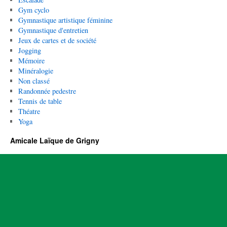
Gym cyclo
Gymnastique artistique féminine
Gymnastique d'entretien
Jeux de cartes et de société
Jogging
Mémoire
Minéralogie
Non classé
Randonnée pedestre
Tennis de table
Théatre
Yoga
Amicale Laïque de Grigny