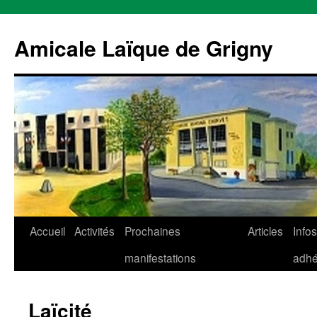
Aller
au
Amicale Laïque de Grigny
contenu
Accueil
Activités
Prochaines
Articles
Infos
manifestations
adhé
Laïcité