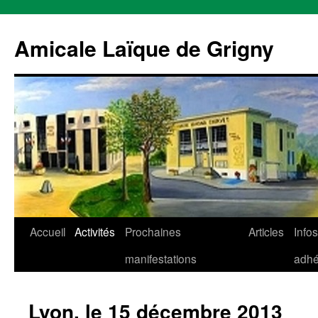
Aller
au
Amicale Laïque de Grigny
contenu
Accueil
Activités
Prochaines
Articles
Infos
manifestations
adhé
Lyon, le 15 décembre 2013