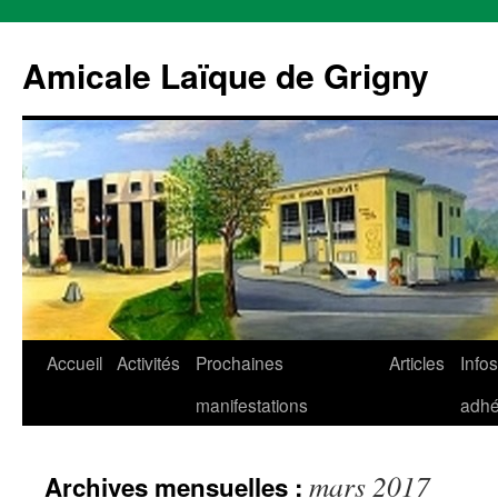
Aller
au
Amicale Laïque de Grigny
contenu
Accueil
Activités
Prochaines
Articles
Infos
manifestations
adhé
mars 2017
Archives mensuelles :