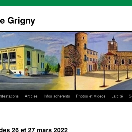
e Grigny
ifestations
Articles
Infos adhérents
Photos et Videos
Laïcité
So
des 26 et 27 mars 2022