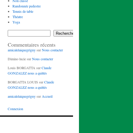
Non classé
Randonnée pedestre
Tennis de table
Théatre
Yoga
Rechercher
Commentaires récents
amicalelaiquegrigny
sur
Nous contacter
Dimino lucie
sur
Nous contacter
Louis BORGATTA
sur
Claude
GONZALEZ nous a quittés
BORGATTA LOUIS
sur
Claude
GONZALEZ nous a quittés
amicalelaiquegrigny
sur
Accueil
Connexion