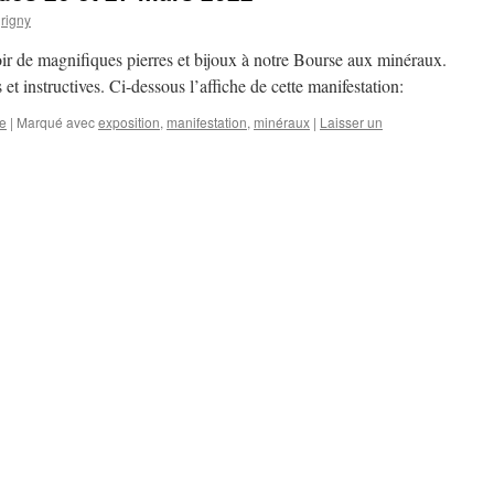
rigny
ir de magnifiques pierres et bijoux à notre Bourse aux minéraux.
t instructives. Ci-dessous l’affiche de cette manifestation:
ie
|
Marqué avec
exposition
,
manifestation
,
minéraux
|
Laisser un