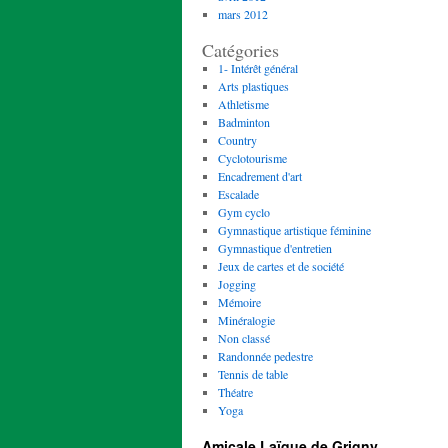
mars 2012
Catégories
1- Intérêt général
Arts plastiques
Athletisme
Badminton
Country
Cyclotourisme
Encadrement d'art
Escalade
Gym cyclo
Gymnastique artistique féminine
Gymnastique d'entretien
Jeux de cartes et de société
Jogging
Mémoire
Minéralogie
Non classé
Randonnée pedestre
Tennis de table
Théatre
Yoga
Amicale Laïque de Grigny