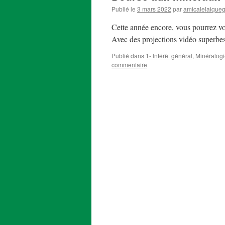
Publié le
3 mars 2022
par
amicalelaiqueg
Cette année encore, vous pourrez vo
Avec des projections vidéo superbes e
Publié dans
1- Intérêt général
,
Minéralog
commentaire