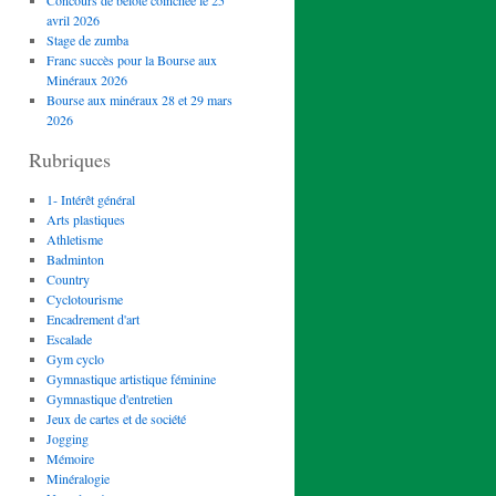
Concours de belote coinchée le 25
avril 2026
Stage de zumba
Franc succès pour la Bourse aux
Minéraux 2026
Bourse aux minéraux 28 et 29 mars
2026
Rubriques
1- Intérêt général
Arts plastiques
Athletisme
Badminton
Country
Cyclotourisme
Encadrement d'art
Escalade
Gym cyclo
Gymnastique artistique féminine
Gymnastique d'entretien
Jeux de cartes et de société
Jogging
Mémoire
Minéralogie